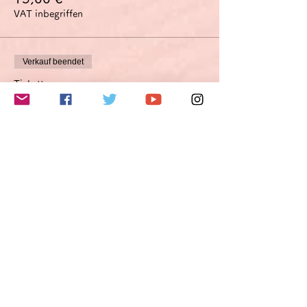
VAT inbegriffen
Verkauf beendet
Tickettyp
Verbesserungsvorschlagsoption
Optimierungsoption
Mehr Infos
Preis
45,00 €
VAT inbegriffen
このイベントをシェア