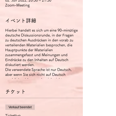
02. Juli 2022, 20:30 – 21:30
Zoom-Meeting
イベント詳細
Hierbei handelt es sich um eine 90-minütige
deutsche Diskussionsrunde, in der Fragen
zu deutschen Ausdrücken in den vorab zu
verteilenden Materialien besprochen, die
Hauptpunkte der Materialien
zusammengefasst und Meinungen und
Eindrücke zu den Inhalten auf Deutsch
diskutiert werden.
Die verwendete Sprache ist nur Deutsch,
aber wenn Sie sich nicht auf Deutsch
ausdrücken können oder sich nicht
miteinander verständigen können, können
Sie Japanisch verwenden (um Zeit zu
チケット
sparen).
Der runde Tisch wird aufgezeichnet. Das
Video steht den Teilnehmern zwei Wochen
Verkauf beendet
nach Ende der Veranstaltung zur Verfügung.
Wenn Sie die Option
Tickettyp