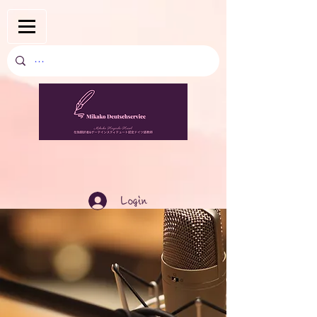
Login