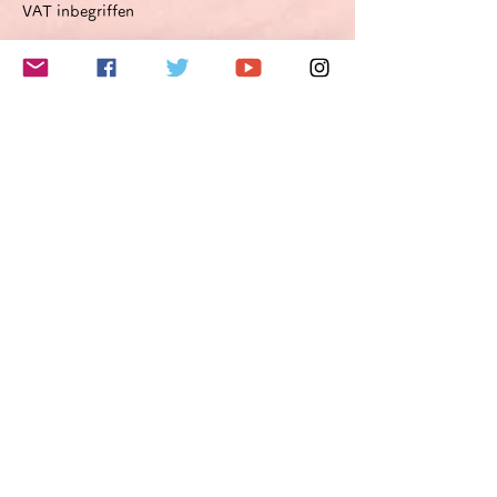
VAT inbegriffen
このイベントをシェア
Do Not Sell My Personal Information
Folge mir