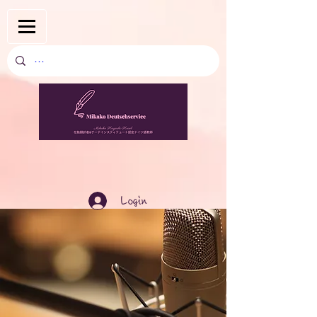
Login