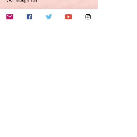
VAT inbegriffen
このイベントをシェア
Do Not Sell My Personal Information
Folge mir