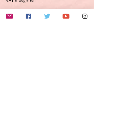
VAT inbegriffen
このイベントをシェア
Do Not Sell My Personal Information
Folge mir