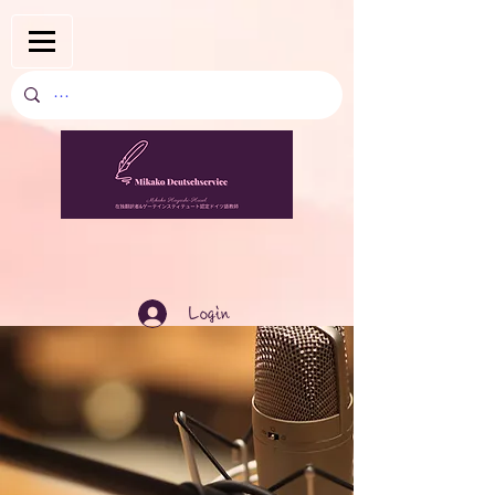
Login