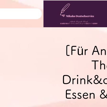
[Für An
Th
Drink&q
Essen &