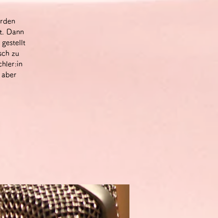
erden
t. Dann
gestellt
sch zu
hler:in
 aber