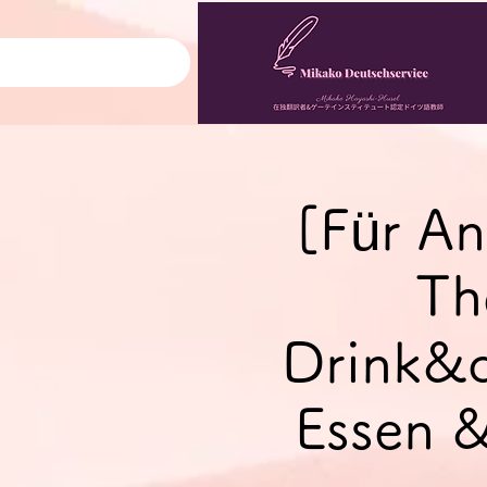
[Für An
Th
Drink&q
Essen &