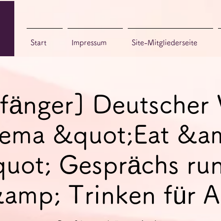
Start
Impressum
Site-Mitgliederseite
fänger] Deutscher 
ema &quot;Eat &a
uot; Gesprächs ru
amp; Trinken für 