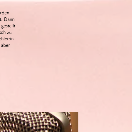
erden
t. Dann
gestellt
sch zu
hler:in
 aber