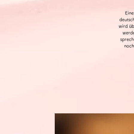
Eine
deutsc
wird üb
werde
sprech
noch