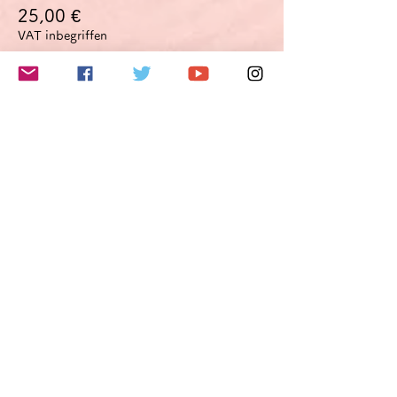
25,00 €
VAT inbegriffen
このイベントをシェア
Do Not Sell My Personal Information