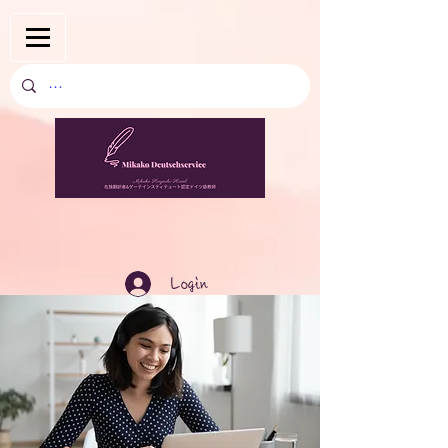
Login