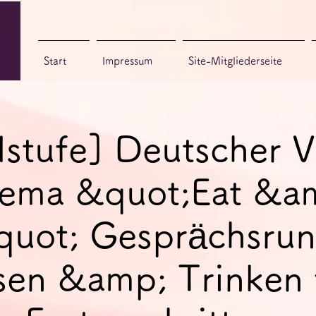
Start
Impressum
Site-Mitgliederseite
lstufe] Deutscher V
ema &quot;Eat &a
quot; Gesprächsrun
sen &amp; Trinken 