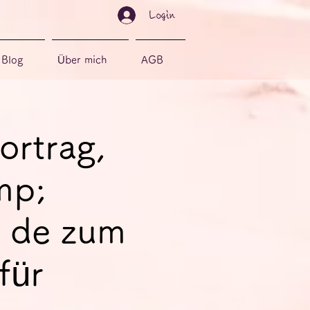
Login
Blog
Über mich
AGB
ortrag,
mp;
 de zum
für