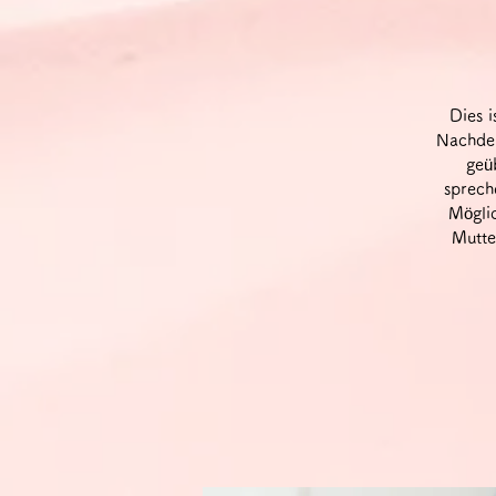
Dies i
Nachdem
geü
sprech
Möglic
Mutte