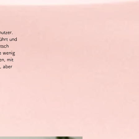
nutzer.
ührt und
tsch
e wenig
en, mit
, aber