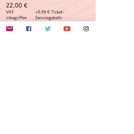
22,00 €
VAT
+0,55 € Ticket-
inbegriffen
Servicegebühr
このイベントをシェア
Do Not Sell My Personal Information