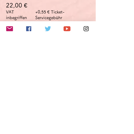
22,00 €
VAT
+0,55 € Ticket-
inbegriffen
Servicegebühr
このイベントをシェア
Do Not Sell My Personal Information