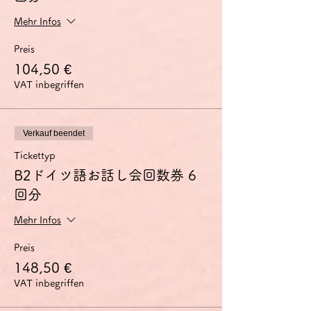
Yen / Euro zum Zeitpunkt der Abbuchung
durch das von Ihnen verwendete
Mehr Infos
Kreditkartenunternehmen von Ihrem Konto
ändert.
Preis
Ein Euro kostet etwa 126-133 Yen.
104,50 €
VAT inbegriffen
Verkauf beendet
Tickettyp
B2ドイツ語お話し会回数券 6
回分
Mehr Infos
Preis
148,50 €
VAT inbegriffen