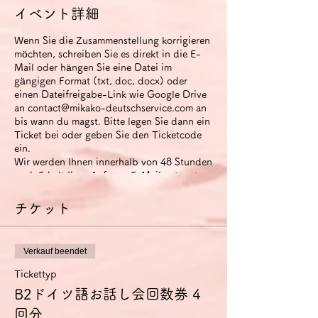
イベント詳細
Wenn Sie die Zusammenstellung korrigieren
möchten, schreiben Sie es direkt in die E-
Mail oder hängen Sie eine Datei im
gängigen Format (txt, doc, docx) oder
einen Dateifreigabe-Link wie Google Drive
an contact@mikako-deutschservice.com an
bis wann du magst. Bitte legen Sie dann ein
Ticket bei oder geben Sie den Ticketcode
ein.
Wir werden Ihnen innerhalb von 48 Stunden
nach Erhalt Ihrer Anfrage-E-Mail antworten.
Über Gebühren
チケット
Die Ticketpreise beinhalten Ticketgebühren
und 19% deutsche Mehrwertsteuer.
Von Deutschland aus legen wir den Preis in
Verkauf beendet
Euro fest, da wir aufgrund von
Systemeinschränkungen nur
Tickettyp
Kreditkartenzahlungen in Euro akzeptieren
B2ドイツ語お話し会回数券 4
können. Bitte beachten Sie, dass sich der
回分
Betrag in Yen abhängig vom Wechselkurs