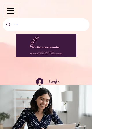
Login