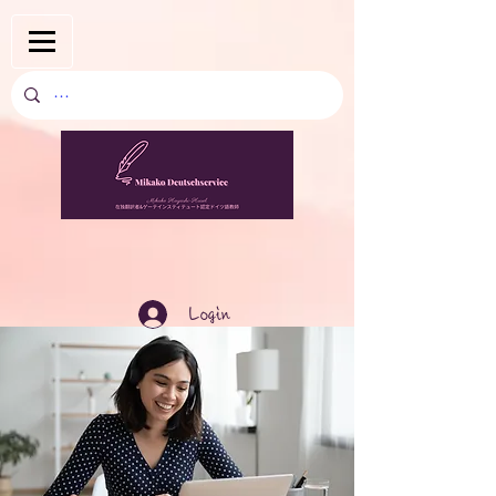
Login