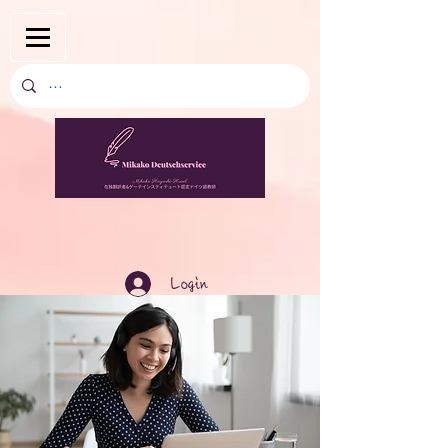
Login