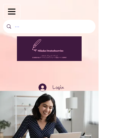
Login