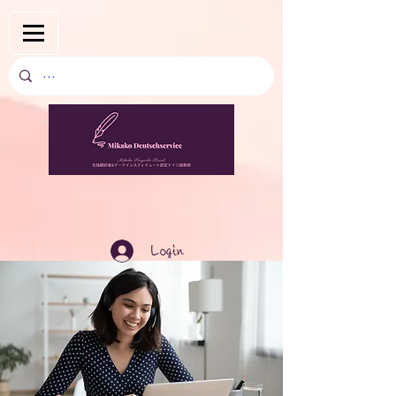
Login