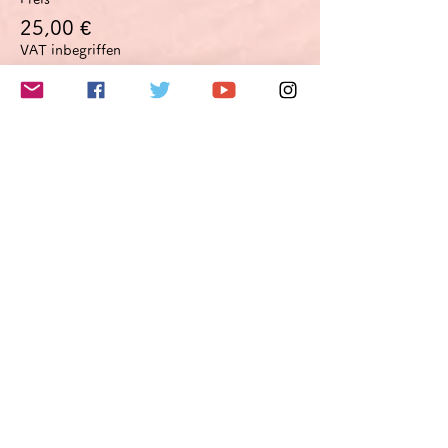
25,00 €
VAT inbegriffen
このイベントをシェア
Do Not Sell My Personal Information