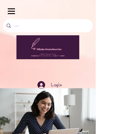
Login