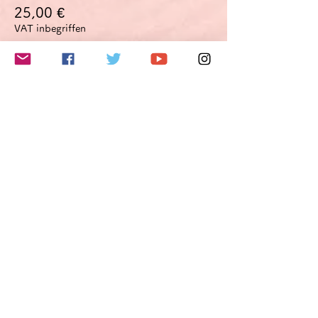
25,00 €
VAT inbegriffen
このイベントをシェア
Do Not Sell My Personal Information