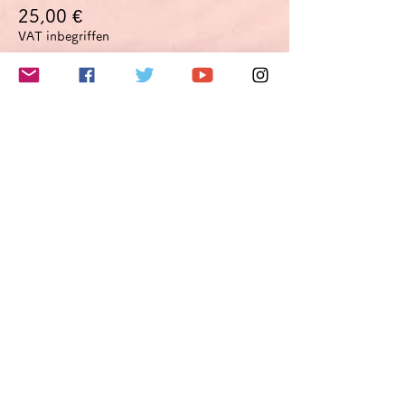
25,00 €
VAT inbegriffen
このイベントをシェア
Do Not Sell My Personal Information