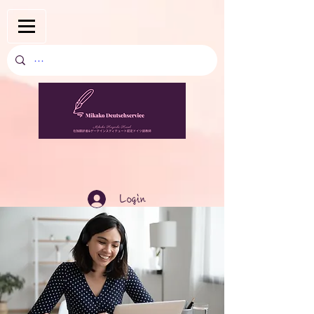
Login