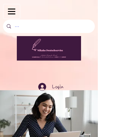
Login