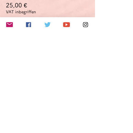
25,00 €
VAT inbegriffen
このイベントをシェア
Do Not Sell My Personal Information