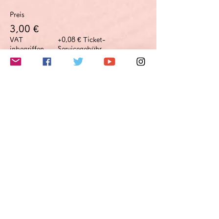
Preis
3,00 €
VAT
+0,08 € Ticket-
inbegriffen
Servicegebühr
このイベントをシェア
Do Not Sell My Personal Information