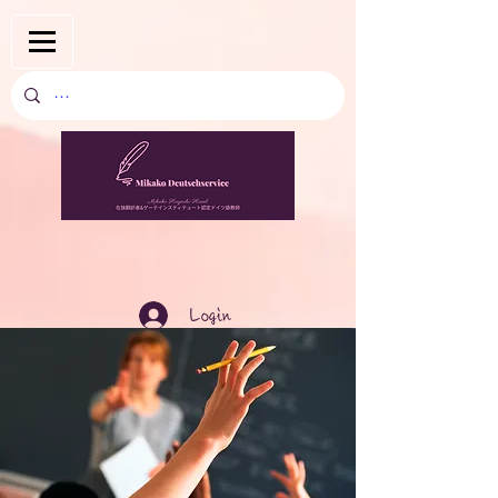
Login