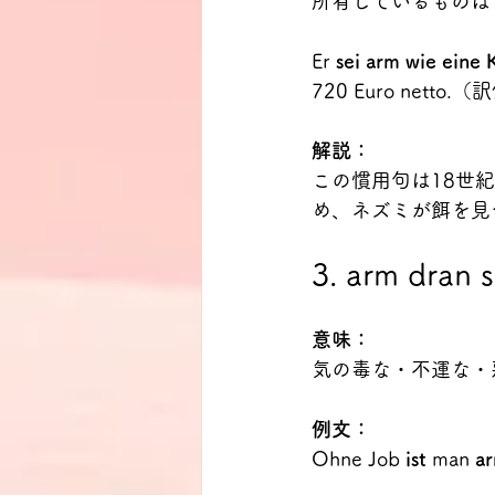
所有しているものは
Er 
sei arm wie eine
720 Euro ne
解説：
この慣用句は18世
め、ネズミが餌を見
3. arm dran s
意味：
気の毒な・不運な・
例文：
Ohne Job 
ist 
man 
a