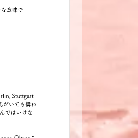
定的な意味で
lin, Stuttgart 
に手先がいても構わ
んではいけな
lange Ohren.“ 