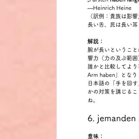
―Heinrich Heine
（訳例：貴族は影響
長い舌、民は長い耳
解説：
腕が長いということ
響力（力の及ぶ範囲
誰かと比較してより有
Arm haben」とな
日本語の「手を回す
かの対策を講じるこ
ね。
6. jemanden 
意味：