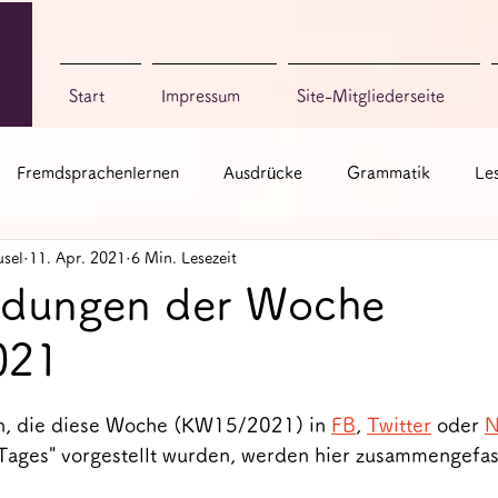
Start
Impressum
Site-Mitgliederseite
Fremdsprachenlernen
Ausdrücke
Grammatik
Le
sel
11. Apr. 2021
6 Min. Lesezeit
ch zum Singen
Bücher & Blogs
Sonstige
dungen der Woche
021
, die diese Woche (KW15/2021) in 
FB
, 
Twitter
 oder 
N
ages" vorgestellt wurden, werden hier zusammengefas