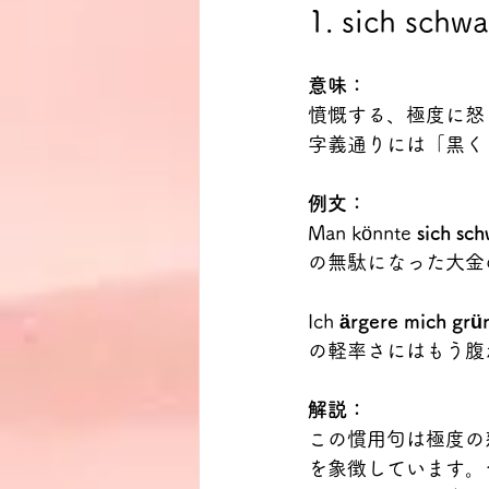
1. sich schw
意味：
憤慨する、極度に怒
字義通りには「黒く
例文：
Man könnte 
sich sc
の無駄になった大金
Ich 
ärgere mich grü
の軽率さにはもう腹
解説：
この慣用句は極度の
を象徴しています。つま