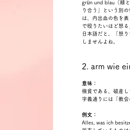
grün und blau（
り合う」という別の
は、内出血の色を表してい
で殴りたいほど怒る
日本語だと、「怒り
しませんよね。
2. arm wie e
意味：
極貧である、破産し
字義通りには「教会
例文：
Alles, was ich besitz