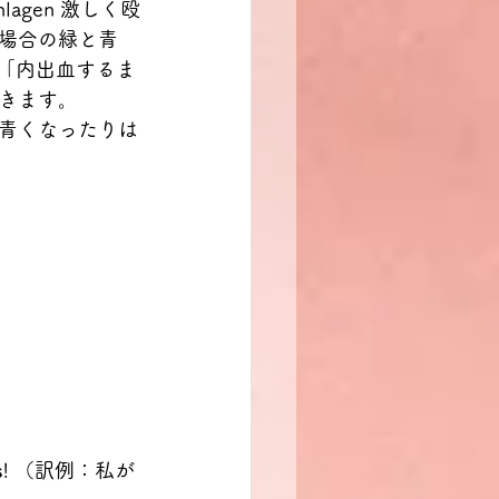
hlagen 激しく殴
場合の緑と青
 は、「内出血するま
きます。
青くなったりは
s
! （訳例：私が