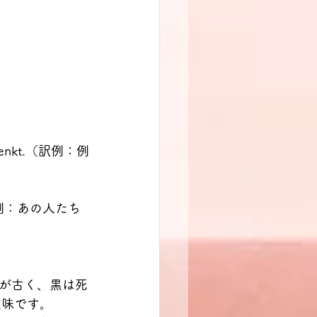
ld denkt.（訳例：例
te!（訳例：あの人たち
が古く、黒は死
う意味です。