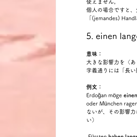
使えません。
個人の場合ですと、先述の
「(jemandes) H
5. einen lan
意味：
大きな影響力を〈あ
字義通りには「長い
例文：
Erdoğan möge 
eine
oder Münche
ないが、その影響力
い）
„Fürsten 
haben lang