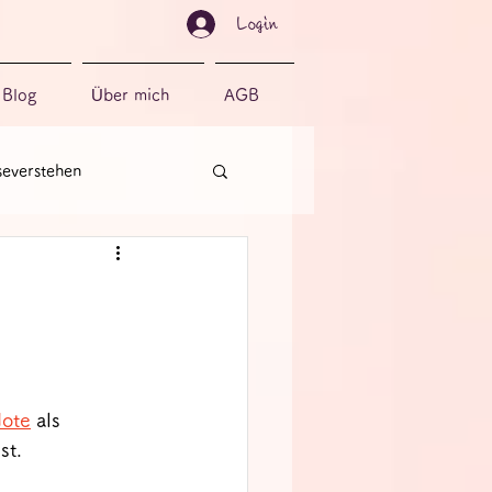
Login
Blog
Über mich
AGB
severstehen
ote
 als 
st.