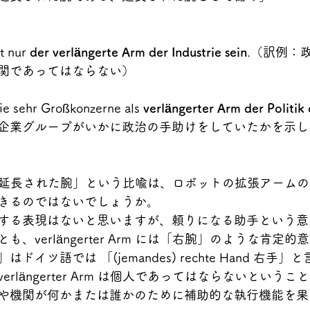
t nur 
der verlängerte Arm der Industrie sein
.（訳例：
関であってはならない）
ie sehr Großkonzerne als 
verlängerter Arm der Politik
企業グループがいかに政治の手助けをしていたかを示し
er Arm 延長された腕」という比喩は、ロボットの拡張アー
きるのではないでしょうか。
する表現はないと思いますが、頼りになる助手という意
、verlängerter Arm には「右腕」のような肯定
イツ語では 「(jemandes) rechte Hand 右手」
rlängerter Arm は個人であってはならないという
や機関が何かまたは誰かのために補助的な執行機能を果