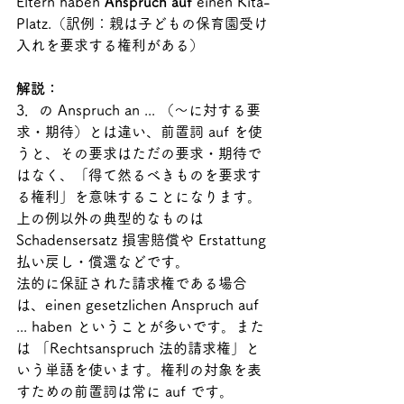
Eltern haben 
Anspruch auf 
einen Kita-
Platz.（訳例：親は子どもの保育園受け
入れを要求する権利がある）
解説：
3．の Anspruch an ... （～に対する要
求・期待）とは違い、前置詞 auf を使
うと、その要求はただの要求・期待で
はなく、「得て然るべきものを要求す
る権利」を意味することになります。
上の例以外の典型的なものは 
Schadensersatz 損害賠償や Erstattung 
払い戻し・償還などです。
法的に保証された請求権である場合
は、einen gesetzlichen Anspruch auf 
... haben ということが多いです。また
は 「Rechtsanspruch 法的請求権」と
いう単語を使います。権利の対象を表
すための前置詞は常に auf です。