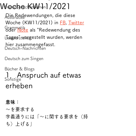
Woche KW11/2021
Fremdsprachenlernen
Die Redewendungen, die diese 
Ausdrücke
Woche (KW11/2021) in 
FB
, 
Twitter
Grammatik
oder 
Note
 als "Redewendung des 
Tages" vorgestellt wurden, werden 
Leseverstehen
hier zusammengefasst.
Deutsch-Nachrichten
Deutsch zum Singen
Bücher & Blogs
1．Anspruch auf etwas 
Sonstige
erheben
意味：
～を要求する
字義通りには「～に関する要求を（持
ち）上げる」