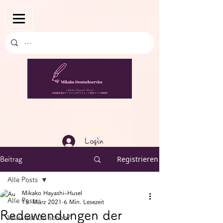
Login
Registrieren
Beitrag
Alle Posts
Mikako Hayashi-Husel
Alle Posts
15. März 2021
6 Min. Lesezeit
Redewendungen der
Wusstest Du schon?