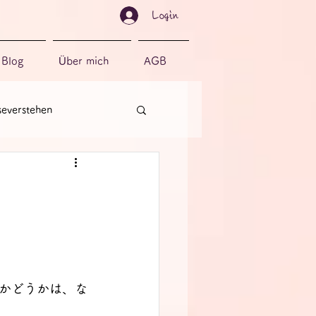
Login
Blog
Über mich
AGB
severstehen
かどうかは、な