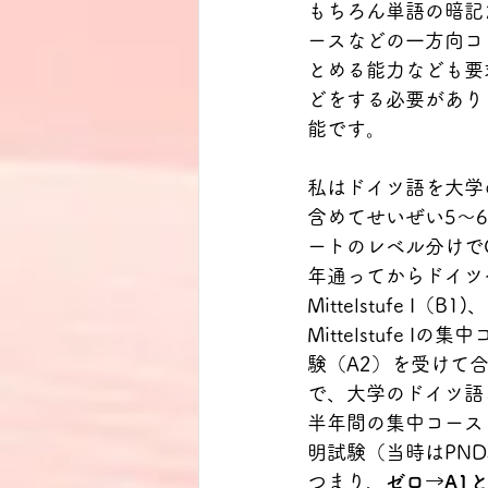
もちろん単語の暗記
ースなどの一方向コ
とめる能力なども要
どをする必要があり
能です。
私はドイツ語を大学
含めてせいぜい5～
ートのレベル分けでGr
年通ってからドイツ
Mittelstufe I
Mittelstufe 
験（A2）を受けて
で、大学のドイツ語コー
半年間の集中コース
明試験（当時はPN
つまり、
ゼロ→A1