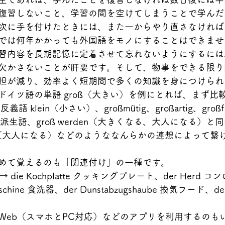
復習しないこと、学習の間を空けてしまうことで学んだ
次に手を付けたときには、また一からやり直さなければ
では何年かかっても外国語をモノにすることはできませ
習内容を長期記憶に定着させて忘れないようにするには
欠かさないことが肝要です。そして、物事をできる限り
担が減り、効率よく短期間で多くの知識を身につけられ
イツ語の単語 groß（大きい）を例にとれば、まず比較級 
義語 klein（小さい）、großmütig、großartig、großfl
 などの派生語、groß werden（大きくなる、大人になる）と同
werden（大人になる）などのようななんらかの連想によって
めて覚えるのも「関連付け」の一種です。
 → die Kochplatte クッキングプレート、der Herd コンロ、
chine 食洗器、der Dunstabzugshaube 換気フード、der K
iWeb（スマホとPC対応）などのアプリを利用するのも