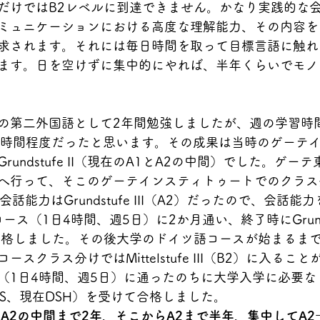
だけではB2レベルに到達できません。かなり実践的な
ミュニケーションにおける高度な理解能力、その内容を
求されます。それには毎日時間を取って目標言語に触れ
ます。日を空けずに集中的にやれば、半年くらいでモノ
の第二外国語として2年間勉強しましたが、週の学習時
6時間程度だったと思います。その成果は当時のゲーテ
undstufe II（現在のA1とA2の中間）でした。ゲー
へ行って、そこのゲーテインスティトゥートでのクラス
（B1)、会話能力はGrundstufe III（A2）だったので、会
Iの集中コース（1日4時間、週5日）に2か月通い、終了時にGrun
合格しました。その後大学のドイツ語コースが始まるまで
スクラス分けではMittelstufe III（B2）に入るこ
（1日4時間、週5日）に通ったのちに大学入学に必要な
DS、現在DSH）を受けて合格しました。
とA2の中間まで2年、そこからA2まで半年、集中してA2