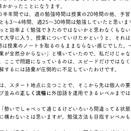
年
かかったことになります。
での半年間では、週の勉強時間は授業の20時間の他、予
とも3～4時間、週25～30時間は勉強していたと思いま
っと効率よく勉強できたのではないかと思わなくもない
て大学に入り、授業についていけたかというと、それは
期は授業のノートを取るのもままならない感じでした。
業が全然分からない」と嘆いていたので、私だけじゃな
。ここで問題になっているのは、スピードだけではなく
解するには語彙が圧倒的に不足していたわけです。
は、スタート地点に立つことで、そこから先は個人の要
ブ並みの
正しく流暢に
外国語を運用できるレベルまでは
「勢いでしゃべって通じるけどいろいろ間違ってる状態
に構わないとは思いますが。勉強方法も目指すレベルも