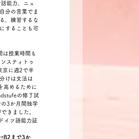
会話能力、ニュ
自分の言葉でま
る、練習するな
にすることも可
間は授業時間も
インスティトゥ
テ東京に週2で半
分けは文法は
話能力を高めるために
dstufeの修了試
の3か月間独学
とができました。
ドイツ語能力証
→B2まで3か