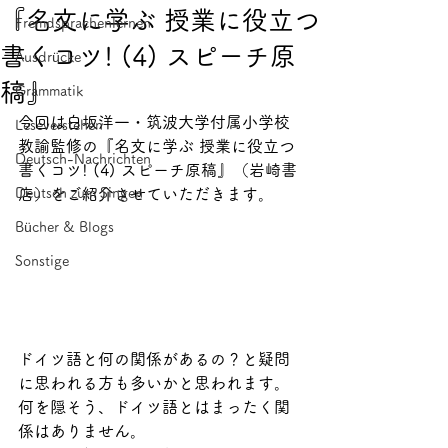
『名文に学ぶ 授業に役立つ
Fremdsprachenlernen
書くコツ! (4) スピーチ原
Ausdrücke
稿』
Grammatik
今回は白坂洋一・筑波大学付属小学校
Leseverstehen
教諭監修の『名文に学ぶ 授業に役立つ
Deutsch-Nachrichten
書くコツ! (4) スピーチ原稿』（岩崎書
Deutsch zum Singen
店）をご紹介させていただきます。
Bücher & Blogs
Sonstige
ドイツ語と何の関係があるの？と疑問
に思われる方も多いかと思われます。
何を隠そう、ドイツ語とはまったく関
係はありません。