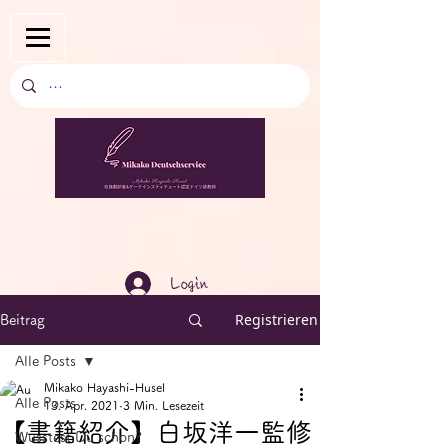
Login
Registrieren
Beitrag
Alle Posts
Mikako Hayashi-Husel
Alle Posts
13. Apr. 2021
3 Min. Lesezeit
【書籍紹介】白坂洋一監修
Wusstest Du schon?