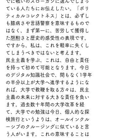
でに戦いのスローガンに選んでしまっ
ている人たちにお伝えしたい。「ポリ
ティカルコレクトネス」とは、必ずし
も臆病さや言語警察を意味するもので
はなく、まず第一に、苦労して獲得し
た慇懃さと歴史的感受性の表現です。
ですから、私は、これを軽率に失くし
てしまうべきではないと考えます。
民主主義を学ぶ、これは、自由と責任
を持って初めて可能となります。今日
のデジタル知識社会で、間もなく1学年
の半分以上が大学へ進学するようにな
れば、大学で教鞭を取る方々は、民主
主義の未来に対する大きな責任を負い
ます。過去数十年間の大学改革を経
て、大学での勉強は今日、個人的な探
検旅行というよりは、オールインクル
ーシブのクルージングに似ていると言
う人がいます。これの意味することは