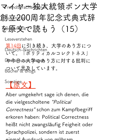
マイヤー独大統領ボン大学
Fremdsprachenlernen
創立200周年記念式典式辞
Ausdrücke
を原文で読もう（15）
Grammatik
Leseverstehen
第14回
に引き続き、大学のあり方につ
Deutsch-Nachrichten
いて。「ポリティカルコレクトネス」
Deutsch zum Singen
や今日の大学のあり方に対する批判に
ついて言及しています。
Bücher & Blogs
Sonstige
【原文】
Aber umgekehrt sage ich denen, die 
die vielgescholtene 
"Political 
Correctness"
 schon zum Kampfbegriff 
erkoren haben: Political Correctness 
heißt nicht zwangsläufig Feigheit oder 
Sprachpolizei, sondern ist zuerst 
einmal Ausdruck von mühsam 