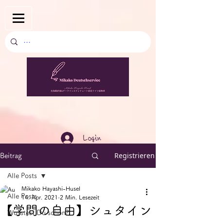
Login
Registrieren
Beitrag
Alle Posts
Mikako Hayashi-Husel
Alle Posts
14. Apr. 2021
2 Min. Lesezeit
【学問の自由】シュタイン
Wusstest Du schon?