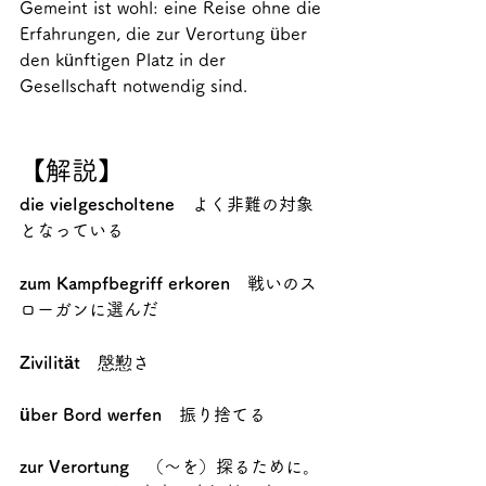
Gemeint ist wohl: eine Reise ohne die 
Erfahrungen, die zur Verortung über 
den künftigen Platz in der 
Gesellschaft notwendig sind.
【解説】
die vielgescholtene
　よく非難の対象
となっている
zum Kampfbegriff erkoren
　戦いのス
ローガンに選んだ
Zivilität　
慇懃さ
über Bord werfen
　振り捨てる
zur Verortung
　（～を）探るために。