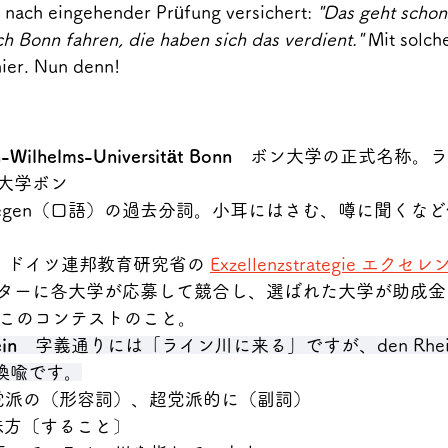
 nach eingehender Prüfung versichert: 
"Das geht schon
h Bonn fahren, die haben sich das verdient."
 Mit solche
hier. Nun denn!
ch-Wilhelms-Universität Bonn　
ボン大学の正式名称。ラ
大学ボン
　mitkriegen（口語）の過去分詞。小耳にはさむ、噂に聞く
　
ドイツ連邦教育研究省の 
Exzellenzstrategie エク
ターに各大学が応募して競合し、選ばれた大学が助成金
de とはこのコンテストのこと。
ein　
字義通りには「ライン川に来る」ですが、
den R
 の換喩です。
党派の（形容詞）、超党派的に（副詞）
味方〔すること〕