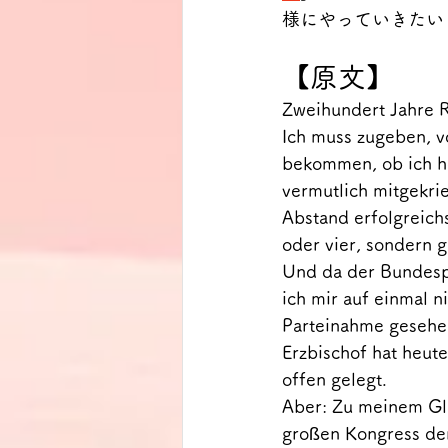
様にやっていきたい
【原文】
Zweihundert Jahre R
Ich muss zugeben, v
bekommen, ob ich he
vermutlich mitgekri
Abstand erfolgreichs
oder vier, sondern 
Und da der Bundespr
ich mir auf einmal n
Parteinahme gesehen
Erzbischof hat heute
offen gelegt.
Aber: Zu meinem Glü
großen Kongress der 