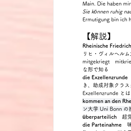
Main. Die haben mir
Sie können ruhig nac
Ermutigung bin ich 
【解説】
Rheinische Friedri
リヒ・ヴィルヘルム
mitgekriegt
な形で知る
die Exzellenzrunde
き、助成対象クラス
Exzellenzrun
kommen an den Rh
ン大学 Uni Bonn
überparteilich　
超
die Parteinahme
　