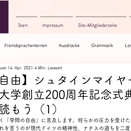
Start
Impressum
Site-Mitgliederseite
Fremdsprachenlernen
Ausdrücke
Grammatik
Le
sel
14. Apr. 2021
4 Min. Lesezeit
ch zum Singen
Bücher & Blogs
Sonstige
自由】シュタインマイヤ
大学創立200周年記念式
読もう（1）
く「学問の自由」に言及します。何らかの圧力を受けた
れを言うのが現代ドイツの精神性、ナチスの過ちを二度