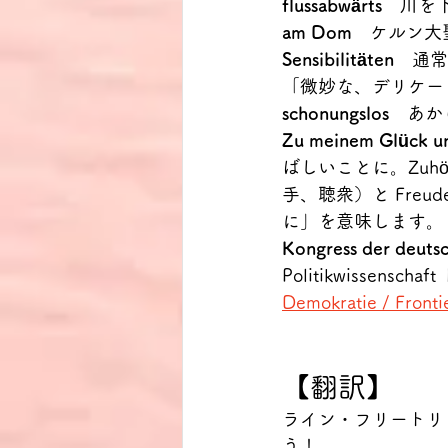
flussabwärts　
川を
am Dom
　ケルン大聖
Sensibilitäten　
通常
「微妙な、デリケー
schonungslos　
あか
Zu meinem Glück un
ばしいことに。Zuhö
手、聴衆）と Freud
に」を意味します。
Kongress der deutsc
Politikwissen
Demokratie / Fronti
【翻訳】
ライン・フリートリ
う！