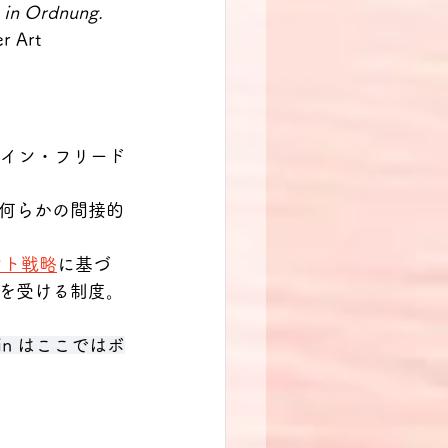
 in Ordnung. 
r Art 
イン・フリード
など何らかの間接的
セレント戦略
に基づ
を受ける制度。
hein はここではボ