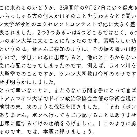
こに来れるのかどうか、3週間前の9月27日に少々疑念
いらっしゃる方の何人かはそのことをうわさなどで聞い
ボン大学が今回のエクセレントコンテストで他に大きく差
表されました。2つ3つあるいは4つどころではなく、6
いのボン大学に来ることになったのです。素晴らしい功
というのは、皆さんご存知のように、その振る舞いは超
すので、今日この場に出席すると、他のところからひい
急に心配になってしまったのです。例えば、ライン川を
大聖堂でのことですが、ケルン大司教は今朝のミサです
せず明らかにしました。
とって幸いなことに、またあなた方聞き手にとって喜ば
トアムマイン大学でドイツ政治学協会主催の学術会議に
検討の末、次のような保証を頂きました。「それ（ボン大
ありません。ボンへ行ってもご心配することはありませ
出席に値するだけの功績をあげました。」このように勇
るのです。では、本題に移りましょう。