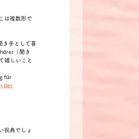
、ここは複数形で
聞き手として喜
örer（聞き
とって嬉しいこと
 für 
n der 
い祝典でしょ