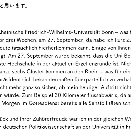
と思います。
heinische Friedrich-Wilhelms-Universität Bonn – was f
or drei Wochen, am 27. September, da habe ich kurz Zw
ute tatsächlich hierherkommen kann. Einige von Ihnen
egt. Am 27. September wurde bekannt, dass die Uni Bon
te Hochschule in der aktuellen Exzellenzrunde ist. Nich
ganze sechs Cluster kommen an den Rhein – was für ei
äsident sich bekanntermaßen überparteilich zu verhalt
icht mehr ganz so sicher, ob mein heutiger Auftritt nicht
 würde. Zum Beispiel 30 Kilometer flussabwärts, da 
 Morgen im Gottesdienst bereits alle Sensibilitäten sc
ck und Ihrer Zuhörerfreude war ich in der gleichen W
deutschen Politikwissenschaft an der Universität in Fr