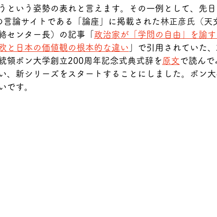
うという姿勢の表れと言えます。その一例として、先日（2
の言論サイトである「論座」に掲載された
林正彦氏（
天
絡センター長）の記事「
政治家が「学問の自由」を諭す
欧と日本の価値観の根本的な違い
」で引用されていた、2
統領ボン大学創立200周年記念式典式辞を
原文
で読んで
い、新シリーズをスタートすることにしました。ボン大
いです。