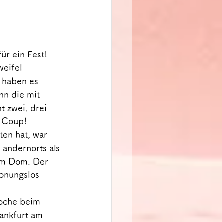
ür ein Fest!
eifel 
 haben es 
n die mit 
t zwei, drei 
n Coup!
en hat, war 
 andernorts als 
am Dom. Der 
honungslos 
oche beim 
ankfurt am 